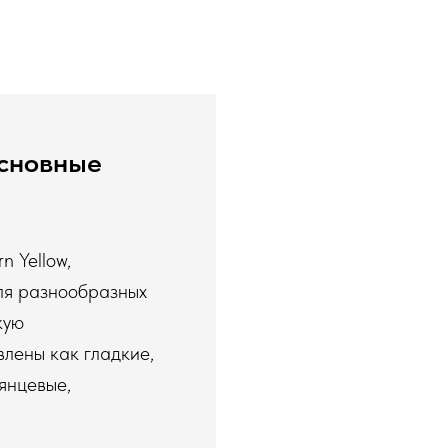
основные
 Yellow,
ля разнообразных
кую
влены как гладкие,
янцевые,