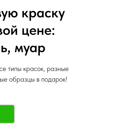
вую краску
вой цене:
ь, муар
се типы красок, разные
ные образцы в подарок!