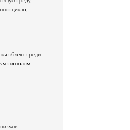
ающую среду.
ного цикла.
ляя объект среди
ным сигналом
низмов.