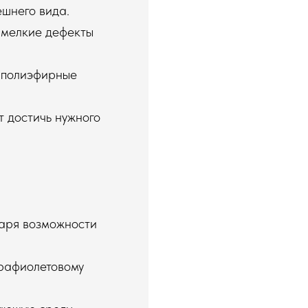
ешнего вида.
 мелкие дефекты
и полиэфирные
т достичь нужного
даря возможности
трафиолетовому