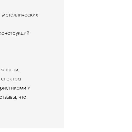
 металлических
конструкций.
ечности,
 спектра
еристиками и
тзывы, что