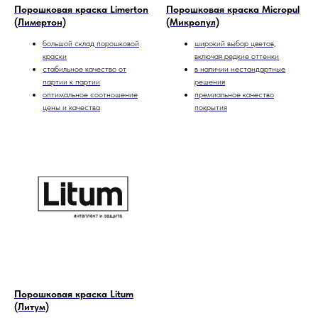
Порошковая краска Limerton
Порошковая краска Micropul
(Лимертон)
(Микропул)
большой склад порошковой
широкий выбор цветов,
краски
включая редкие оттенки
стабильное качество от
в наличии нестандартные
партии к партии
решения
оптимальное соотношение
премиальное качество
цены и качества
покрытия
Порошковая краска Litum
(Литум)