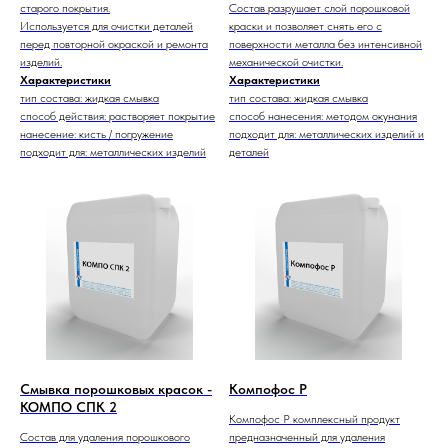
старого покрытия.
Состав разрушает слой порошковой
Используется для очистки деталей
краски и позволяет снять его с
перед повторной окраской и ремонта
поверхности металла без интенсивной
изделий.
механической очистки.
Характеристики
Характеристики
тип состава: жидкая смывка
тип состава: жидкая смывка
способ действия: растворяет покрытие
способ нанесения: методом окунания
нанесение: кисть / погружение
подходит для: металлических изделий и
подходит для: металлических изделий
деталей
Смывка порошковых красок -
Компофос P
КОМПО СПК 2
Компофос Р комплексный продукт
Состав для удаления порошкового
предназначенный для удаления