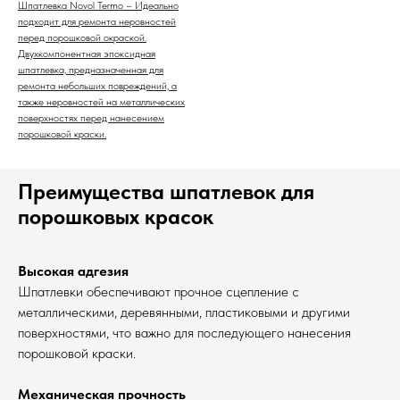
Шпатлевка Novol Termo – Идеально
подходит для ремонта неровностей
перед порошковой окраской.
Двухкомпонентная эпоксидная
шпатлевка, предназначенная для
ремонта небольших повреждений, а
также неровностей на металлических
поверхностях перед нанесением
порошковой краски.
Преимущества шпатлевок для
порошковых красок
Высокая адгезия
Шпатлевки обеспечивают прочное сцепление с
металлическими, деревянными, пластиковыми и другими
поверхностями, что важно для последующего нанесения
порошковой краски.
Механическая прочность