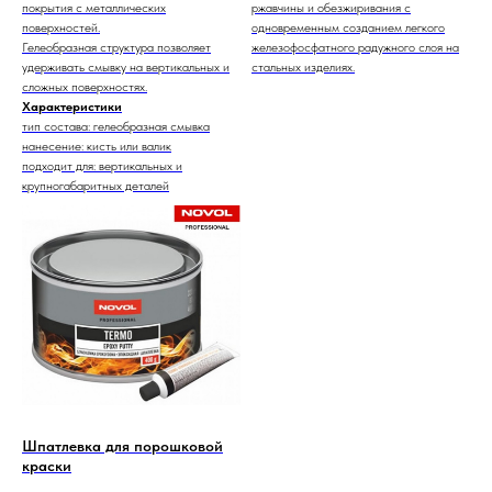
покрытия с металлических
ржавчины и обезжиривания с
поверхностей.
одновременным созданием легкого
Гелеобразная структура позволяет
железофосфатного радужного слоя на
удерживать смывку на вертикальных и
стальных изделиях.
сложных поверхностях.
Характеристики
тип состава: гелеобразная смывка
нанесение: кисть или валик
подходит для: вертикальных и
крупногабаритных деталей
Шпатлевка для порошковой
краски