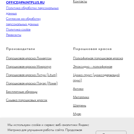
Контакты
OFFICE@PAINTPLUS.RU
Политика обработки персональных
данных
Согласие на обработку
персональных данных
Политика cookie
Реквизиты
Производители
Порошковая краска
Порошковая краска Лимертон
Полиэфирная порошковая краска
Порошковая краска Микропул
Эпоксидно - полиэфирная
Порошковая краска Литум (Litum)
Цинко-грунт (цинксодержащий
грунт)
Порошковая краска Пауэр (Power)
Антики
Бесплатные образцы
Металлики
Смывка порошковых красок
Шагрень
Муар
Мы используем cookie и сервис веб-аналитики Яндекс
Метрика для улучшения работы сайта. Продолжая