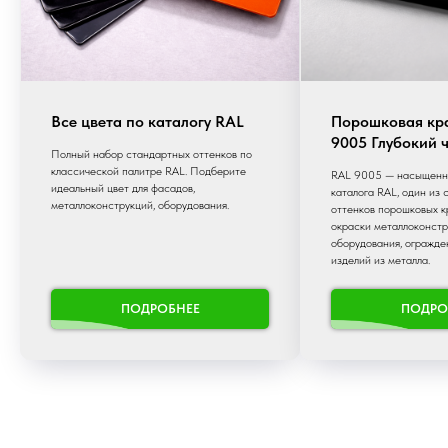
Все цвета по каталогу RAL
Порошковая кр
9005 Глубокий 
Полный набор стандартных оттенков по
классической палитре RAL. Подберите
RAL 9005 — насыщенны
идеальный цвет для фасадов,
каталога RAL, один из
металлоконструкций, оборудования.
оттенков порошковых к
окраски металлоконстр
оборудования, огражде
изделий из металла.
ПОДРОБНЕЕ
ПОДРО