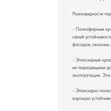
Разновидности по
- Полиэфирные кра
своей устойчивост
фасадов, оконных 
- Эпоксидные крас
их подходящими дл
эксплуатации. Эти
- Эпоксидно-поли
хорошую устойчиво