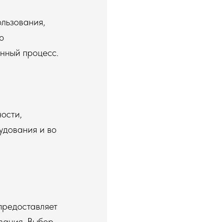
льзования,
ю
нный процесс.
ости,
рудования и во
предоставляет
вания. Выбор