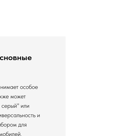
основные
анимает особое
акже может
 серый" или
иверсальность и
ыбором для
мобилей.