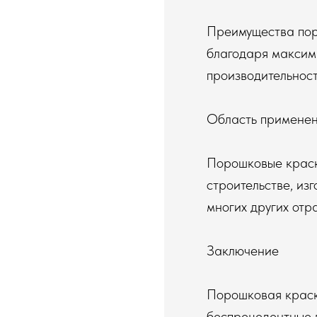
Преимущества пор
благодаря максим
производительнос
Область применен
Порошковые краск
строительстве, из
многих других отра
Заключение
Порошковая краск
беспрецедентные 