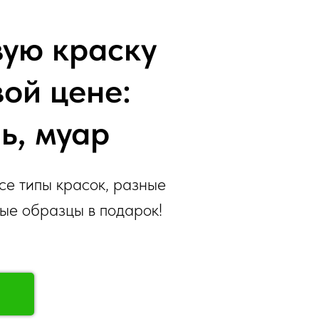
вую краску
вой цене:
ь, муар
се типы красок, разные
ные образцы в подарок!