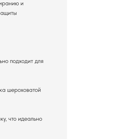
тиранию и
защиты
ьно подходит для
гка шероховатой
ку, что идеально