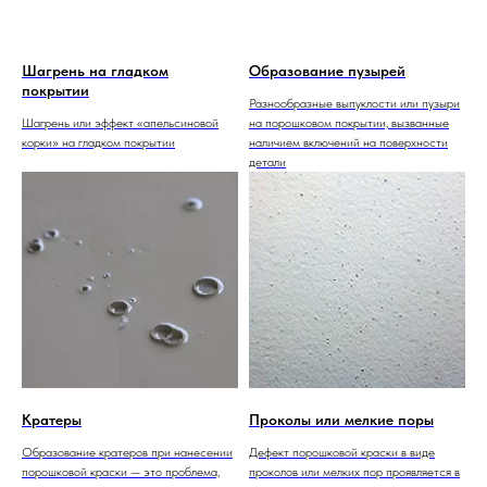
Шагрень на гладком
Образование пузырей
покрытии
Разнообразные выпуклости или пузыри
Шагрень или эффект «апельсиновой
на порошковом покрытии, вызванные
корки» на гладком покрытии
наличием включений на поверхности
детали
Кратеры
Проколы или мелкие поры
Образование кратеров при нанесении
Дефект порошковой краски в виде
порошковой краски — это проблема,
проколов или мелких пор проявляется в