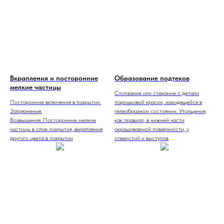
Вкрапления и посторонние
Образование подтеков
мелкие частицы
Сползание или стекание с детали
Посторонние включения в покрытии.
порошковой краски, находящейся в
Загрязнения.
гелеобразном состоянии. Утолщения,
Возвышения. Посторонние мелкие
как правило, в нижней части
частицы в слое покрытия, вкрапления
окрашиваемой поверхности, у
другого цвета в покрытии
отверстий и выступов