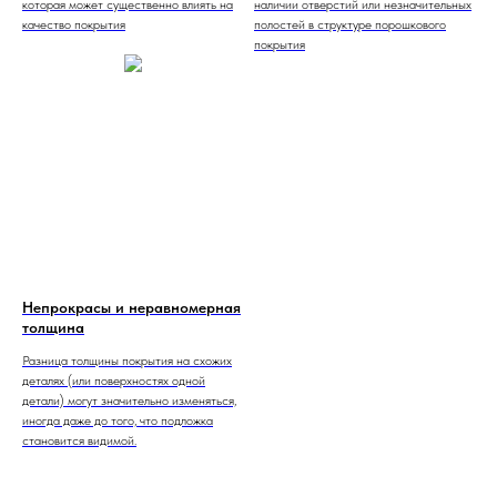
которая может существенно влиять на
наличии отверстий или незначительных
качество покрытия
полостей в структуре порошкового
покрытия
Непрокрасы и неравномерная
толщина
Разница толщины покрытия на схожих
деталях (или поверхностях одной
детали) могут значительно изменяться,
иногда даже до того, что подложка
становится видимой.