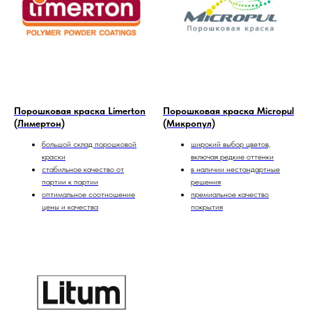
Порошковая краска Limerton
Порошковая краска Micropul
(Лимертон)
(Микропул)
большой склад порошковой
широкий выбор цветов,
краски
включая редкие оттенки
стабильное качество от
в наличии нестандартные
партии к партии
решения
оптимальное соотношение
премиальное качество
цены и качества
покрытия