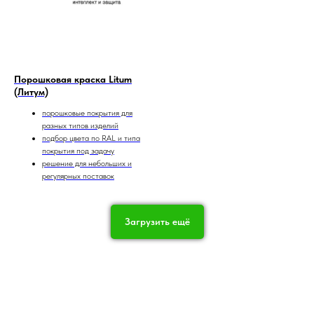
Порошковая краска Litum
(Литум)
порошковые покрытия для
разных типов изделий
подбор цвета по RAL и типа
покрытия под задачу
решение для небольших и
регулярных поставок
Загрузить ещё