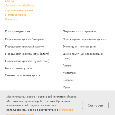
данных
Согласие на обработку
персональных данных
Политика cookie
Реквизиты
Производители
Порошковая краска
Порошковая краска Лимертон
Полиэфирная порошковая краска
Порошковая краска Микропул
Эпоксидно - полиэфирная
Порошковая краска Литум (Litum)
Цинко-грунт (цинксодержащий
грунт)
Порошковая краска Пауэр (Power)
Антики
Бесплатные образцы
Металлики
Смывка порошковых красок
Шагрень
Муар
Мы используем cookie и сервис веб-аналитики Яндекс
Метрика для улучшения работы сайта. Продолжая
Согласен
пользоваться сайтом, вы соглашаетесь с
использованием cookie в соответствии с
Политикой
использования cookie
.