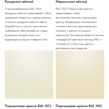
Кукурузно жёлтый
Нарциссово жёлтый
Порошковая краска RAL 1006
RAL 1007 Нарциссово жёлтый
Кукурузно жёлтый представляет собой
представляет собой
передовое покрытие с выразительным
высококачественную порошковую
оттенком кукурузно-жёлтого цвета.
краску, обладающую насыщенным
Разработана с учетом технических
оттенком жёлтого, вдохновленным
требований, обеспечивая не только
теплыми и яркими оттенками
визуальное воздействие, но и
нарциссов. Эта краска является частью
выдающуюся защиту поверхностей.
стандартной цветовой палитры RAL и
отличается стойкостью цвета и
долговечностью покрытия.
Порошковая краска RAL 1013
Порошковая краска RAL 1015