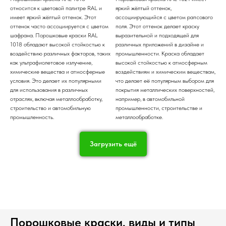
относится к цветовой палитре RAL и
яркий жёлтый оттенок,
имеет яркий жёлтый оттенок. Этот
ассоциирующийся с цветом рапсового
оттенок часто ассоциируется с цветом
поля. Этот оттенок делает краску
шафрана. Порошковые краски RAL
выразительной и подходящей для
1018 обладают высокой стойкостью к
различных приложений в дизайне и
воздействию различных факторов, таких
промышленности. Краска обладает
как ультрафиолетовое излучение,
высокой стойкостью к атмосферным
химические вещества и атмосферные
воздействиям и химическим веществам,
условия. Это делает их популярными
что делает её популярным выбором для
для использования в различных
покрытия металлических поверхностей,
отраслях, включая металлообработку,
например, в автомобильной
строительство и автомобильную
промышленности, строительстве и
промышленность.
металлообработке.
Загрузить ещё
Порошковые краски, виды и типы