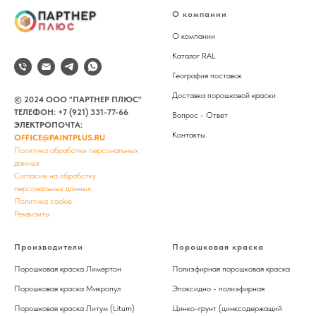
О компании
О компании
Каталог RAL
География поставок
Доставка порошковой краски
© 2024 ООО "ПАРТНЕР ПЛЮС"
ТЕЛЕФОН:
+7 (921) 331-77-66
Вопрос - Ответ
ЭЛЕКТРОПОЧТА:
Контакты
OFFICE@PAINTPLUS.RU
Политика обработки персональных
данных
Согласие на обработку
персональных данных
Политика cookie
Реквизиты
Производители
Порошковая краска
Порошковая краска Лимертон
Полиэфирная порошковая краска
Порошковая краска Микропул
Эпоксидно - полиэфирная
Порошковая краска Литум (Litum)
Цинко-грунт (цинксодержащий