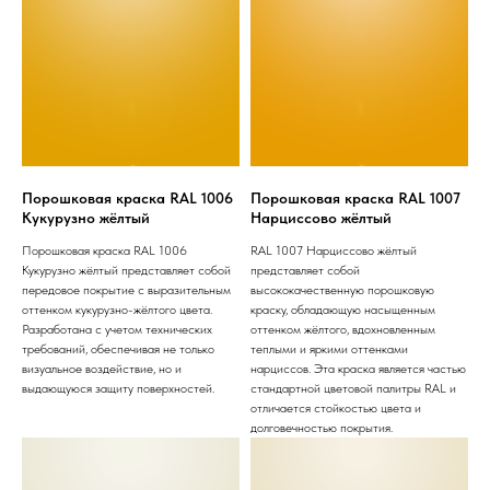
Порошковая краска RAL 1006
Порошковая краска RAL 1007
Кукурузно жёлтый
Нарциссово жёлтый
Порошковая краска RAL 1006
RAL 1007 Нарциссово жёлтый
Кукурузно жёлтый представляет собой
представляет собой
передовое покрытие с выразительным
высококачественную порошковую
оттенком кукурузно-жёлтого цвета.
краску, обладающую насыщенным
Разработана с учетом технических
оттенком жёлтого, вдохновленным
требований, обеспечивая не только
теплыми и яркими оттенками
визуальное воздействие, но и
нарциссов. Эта краска является частью
выдающуюся защиту поверхностей.
стандартной цветовой палитры RAL и
отличается стойкостью цвета и
долговечностью покрытия.