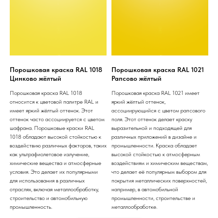
Порошковая краска RAL 1018
Порошковая краска RAL 1021
Цинково жёлтый
Рапсово жёлтый
Порошковая краска RAL 1018
Порошковая краска RAL 1021 имеет
относится к цветовой палитре RAL и
яркий жёлтый оттенок,
имеет яркий жёлтый оттенок. Этот
ассоциирующийся с цветом рапсового
оттенок часто ассоциируется с цветом
поля. Этот оттенок делает краску
шафрана. Порошковые краски RAL
выразительной и подходящей для
1018 обладают высокой стойкостью к
различных приложений в дизайне и
воздействию различных факторов, таких
промышленности. Краска обладает
как ультрафиолетовое излучение,
высокой стойкостью к атмосферным
химические вещества и атмосферные
воздействиям и химическим веществам,
условия. Это делает их популярными
что делает её популярным выбором для
для использования в различных
покрытия металлических поверхностей,
отраслях, включая металлообработку,
например, в автомобильной
строительство и автомобильную
промышленности, строительстве и
промышленность.
металлообработке.